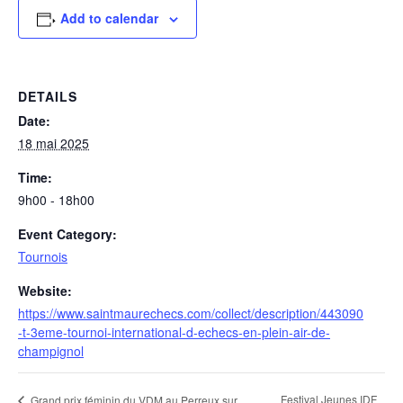
Add to calendar
DETAILS
Date:
18 mai 2025
Time:
9h00 - 18h00
Event Category:
Tournois
Website:
https://www.saintmaurechecs.com/collect/description/443090
-t-3eme-tournoi-international-d-echecs-en-plein-air-de-
champignol
Festival Jeunes IDF
Grand prix féminin du VDM au Perreux sur