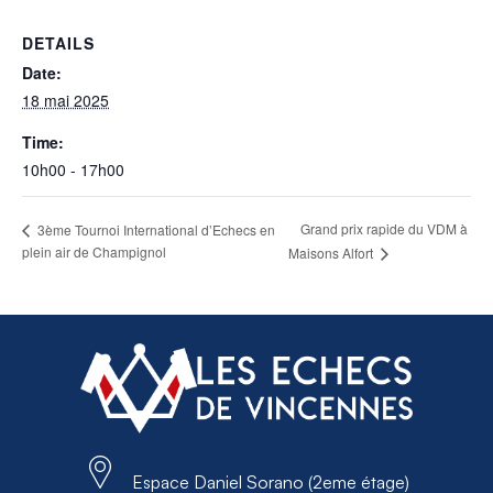
DETAILS
Date:
18 mai 2025
Time:
10h00 - 17h00
Grand prix rapide du VDM à
3ème Tournoi International d’Echecs en
plein air de Champignol
Maisons Alfort
Espace Daniel Sorano (2eme étage)