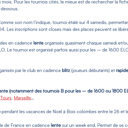
mois. Pour les tournois cités, le mieux est de rechercher la fich
i-dessous.
Comme son nom l’indique, tournoi étalé sur 4 samedis, permetta
. Les inscriptions sont closes mais des places peuvent se libére
ndes en cadence
lente
organisés quasiment chaque samedi et/ou 
O. Le tournoi est organisé parfois aussi pour les – de 1600 ELO. 
rganisés par le club en cadence
blitz
(joueurs débutants) et
rapid
ente
(notamment des tournois B pour les – de 1600 ou 1800 EL
Tours
,
Marseille
…
e
pendant les vacances de Noël à Bois colombes entre le 26 et
ile de France en cadence
lente
sur un week end. Permet de se con