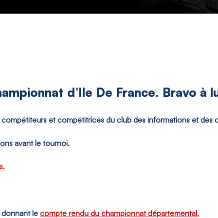
hampionnat d’Ile De France. Bravo à lu
compétiteurs et compétitrices du club des informations et des c
ions avant le tournoi.
s.
b donnant le
compte rendu du championnat départemental.