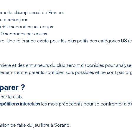
omme le championnat de France.
e dernier jour.
ins +10 secondes par coups.
+30 secondes par coups.
oire. Une tolérance existe pour les plus petits des catégories U8 
ère et des entraîneurs du club seront disponibles pour analyser l
ents entre parents sont bien sûrs possibles et ne sont pas orga
parer ?
par le club.
mpétitions interclubs
les mois précédents pour se confronter à d’au
ion de faire du jeu libre à Sorano.