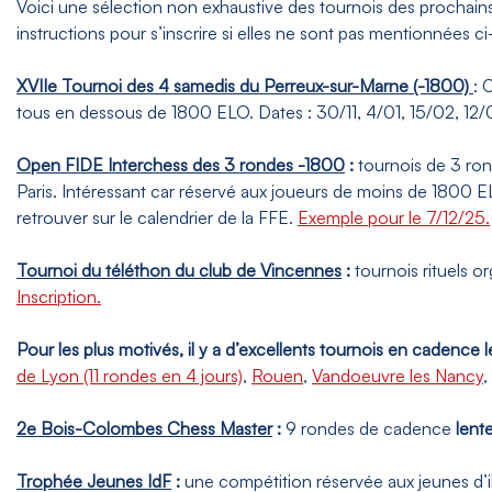
Voici une sélection non exhaustive des tournois des prochains 
instructions pour s’inscrire si elles ne sont pas mentionnées c
XVIIe Tournoi des 4 samedis du Perreux-sur-Marne (-1800)
: 
tous en dessous de 1800 ELO. Dates : 30/11, 4/01, 15/02, 12/04
Open FIDE Interchess des 3 rondes -1800
:
tournois de 3 ro
Paris. Intéressant car réservé aux joueurs de moins de 1800 EL
retrouver sur le calendrier de la FFE.
Exemple pour le 7/12/25.
Tournoi du téléthon du club de Vincennes
:
tournois rituels o
Inscription.
Pour les plus motivés, il y a d’excellents tournois en cadence
l
de Lyon (11 rondes en 4 jours)
,
Rouen
,
Vandoeuvre les Nancy
,
2e Bois-Colombes Chess Master
:
9 rondes de cadence
lent
Trophée Jeunes IdF
:
une compétition réservée aux jeunes d’