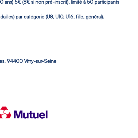
0 ans) 5€ (8€ si non pré-inscrit), limité à 50 participants
es) par catégorie (U8, U10, U16, fille, général).
s. 94400 Vitry-sur-Seine