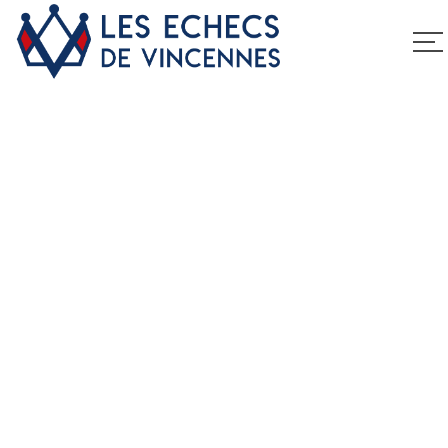
stage échecs
Home
stage échecs