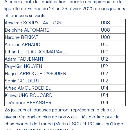
A ceci s’ajoute les qualifications pour le championnat de la
ligue Ile de France du 24 au 28 février 2025 de nos joueurs
et joueuses suivants :
Anselme SOURY-LAVERGNE
U08
Delphine ALTOMARE
U08
Harone BEKKAT
U08
Antoine ARNAUD
U10
Ethan LE BEAU KOUMARAVEL
U10
Adam TADJENANT
U12
Duy-Kim NGUYEN
U12
Hugo LARROQUE PASQUIER
U12
Sonia COUDERT
U12
Alfred AMOURDEDIEU
U14
Kimeo UNG BOUCARD
U14
Théodore BERANGER
U14
23 joueurs et joueuses pourront représenter le club au
niveau régional en plus de nos 3 qualifiés d’office pour le
championnat de France (Martin ESCUDERO ainsi qu’Hugo