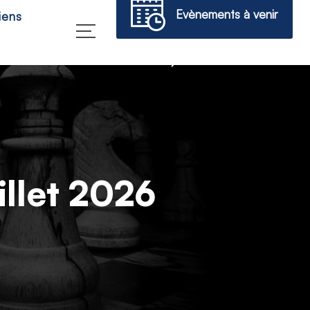
Evènements à venir
iens
→
illet 2026