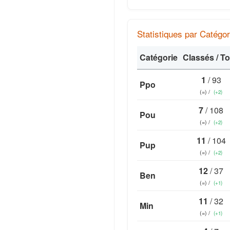
Statistiques par Catégor
Catégorie
Classés / To
1
/ 93
Ppo
(=) /
(+2)
7
/ 108
Pou
(=) /
(+2)
11
/ 104
Pup
(=) /
(+2)
12
/ 37
Ben
(=) /
(+1)
11
/ 32
Min
(=) /
(+1)