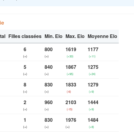
ie
tal
Filles classées
Min. Elo
Max. Elo
Moyenne Elo
6
800
1619
1177
(=)
(=)
(+30)
(+11)
5
840
1867
1275
(=)
(=)
(+95)
(+24)
8
830
1833
1279
(=)
(=)
(-6)
(+9)
2
960
2103
1444
(=)
(=)
(-15)
(+9)
1
830
1976
1484
(=)
(=)
(=)
(+8)