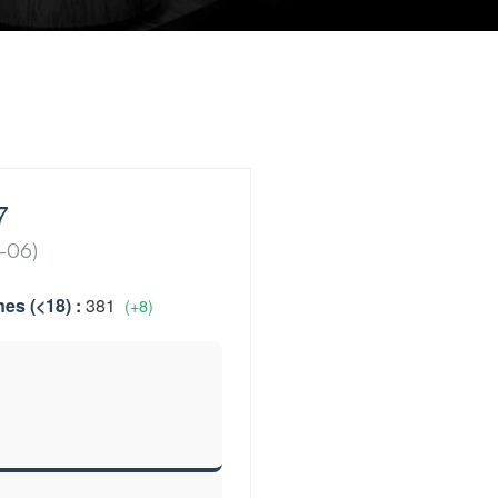
7
6-06)
es (<18) :
381
(+8)