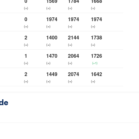
0
1569
1784
1668
(=)
(=)
(=)
(=)
0
1974
1974
1974
(=)
(=)
(=)
(=)
2
1400
2144
1738
(=)
(=)
(=)
(=)
1
1470
2064
1726
(=)
(=)
(=)
(+1)
2
1449
2074
1642
(=)
(=)
(=)
(=)
ide