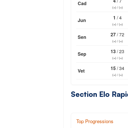
4
/ 7
Cad
(=) / (=)
1
/ 4
Jun
(=) / (=)
27
/ 72
Sen
(=) / (=)
13
/ 23
Sep
(=) / (=)
15
/ 34
Vet
(=) / (=)
Section Elo Rap
Top Progressions