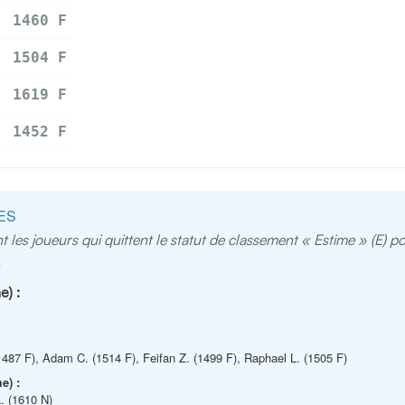
1460 F
1504 F
1619 F
1452 F
ES
t les joueurs qui quittent le statut de classement « Estime » (E) 
.
e) :
1487 F), Adam C. (1514 F), Feifan Z. (1499 F), Raphael L. (1505 F)
e) :
. (1610 N)