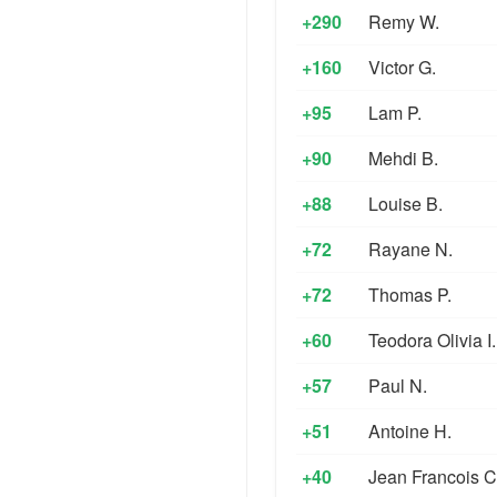
+290
Remy W.
+160
Victor G.
+95
Lam P.
+90
Mehdi B.
+88
Louise B.
+72
Rayane N.
+72
Thomas P.
+60
Teodora Olivia I.
+57
Paul N.
+51
Antoine H.
+40
Jean Francois C