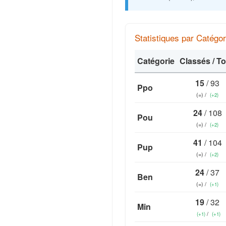
Statistiques par Catégor
Catégorie
Classés / To
15
/ 93
Ppo
(=) /
(+2)
24
/ 108
Pou
(=) /
(+2)
41
/ 104
Pup
(=) /
(+2)
24
/ 37
Ben
(=) /
(+1)
19
/ 32
Min
/
(+1)
(+1)