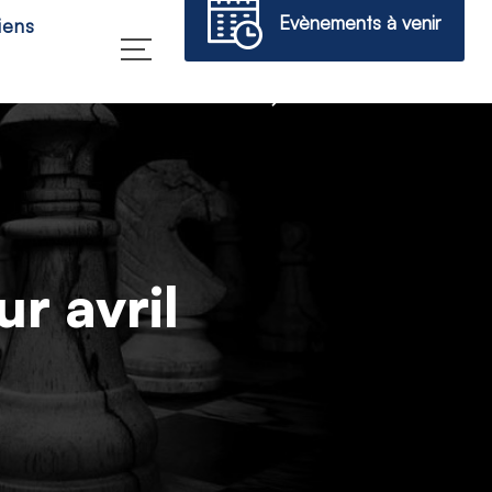
Evènements à venir
iens
→
r avril