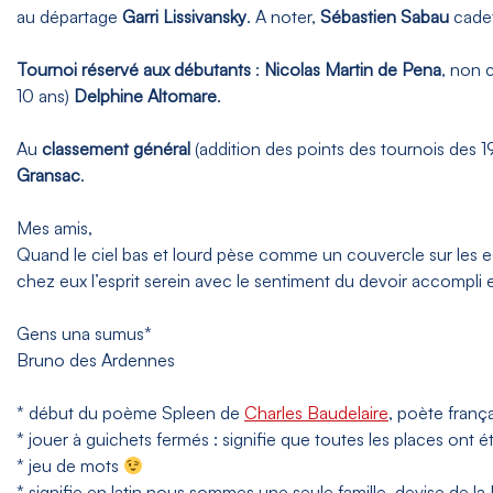
au départage
Garri Lissivansky
. A noter,
Sébastien Sabau
cadet
Tournoi réservé aux débutants
:
Nicolas Martin de Pena
, non 
10 ans)
Delphine Altomare
.
Au
classement général
(addition des points des tournois des 
Gransac
.
Mes amis,
Quand le ciel bas et lourd pèse comme un couvercle sur les esp
chez eux l’esprit serein avec le sentiment du devoir accompli
Gens una sumus*
Bruno des Ardennes
* début du poème Spleen de
Charles Baudelaire
, poète frança
* jouer à guichets fermés : signifie que toutes les places ont
* jeu de mots
* signifie en latin nous sommes une seule famille, devise de l