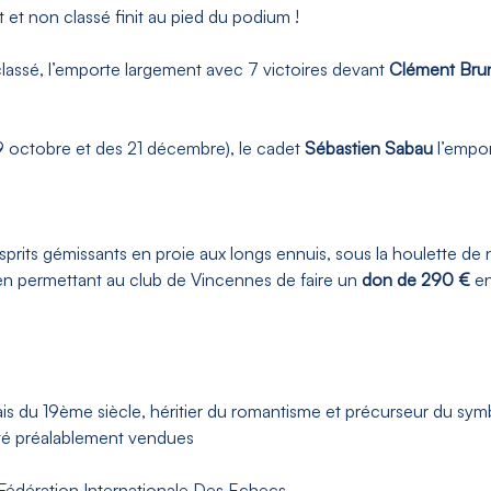
 et non classé finit au pied du podium !
classé, l’emporte largement avec 7 victoires devant
Clément Bru
19 octobre et des 21 décembre), le cadet
Sébastien Sabau
l’empo
rits gémissants en proie aux longs ennuis, sous la houlette de no
 en permettant au club de Vincennes de faire un
don de 290 €
en
is du 19
ème
siècle, héritier du romantisme et précurseur du sy
 été préalablement vendues
a Fédération Internationale Des Echecs