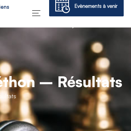
Evènements à venir
iens
→
léthon – Résultats
sultats