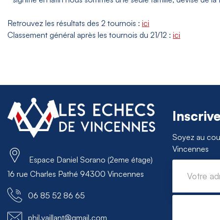
Retrouvez les résultats des 2 tournois :
ici
Classement général après les tournois du 21/12 :
ici
Inscriv
Soyez au cour
Vincennes
Espace Daniel Sorano (2eme étage)
16 rue Charles Pathé 94300 Vincennes
06 85 52 86 65
phil.vaillant@gmail.com