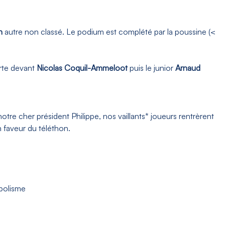
n
autre non classé. Le podium est complété par la poussine (<
rte devant
Nicolas Coquil-Ammeloot
puis le junior
Arnaud
tre cher président Philippe, nos vaillants* joueurs rentrèrent
 faveur du téléthon.
mbolisme